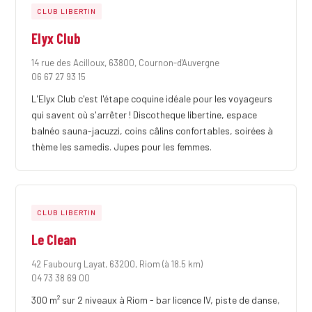
CLUB LIBERTIN
Elyx Club
14 rue des Acilloux, 63800, Cournon-d'Auvergne
06 67 27 93 15
L'Elyx Club c'est l'étape coquine idéale pour les voyageurs
qui savent où s'arrêter ! Discotheque libertine, espace
balnéo sauna-jacuzzi, coins câlins confortables, soirées à
thème les samedis. Jupes pour les femmes.
CLUB LIBERTIN
Le Clean
42 Faubourg Layat, 63200, Riom
(à 18.5 km)
04 73 38 69 00
300 m² sur 2 niveaux à Riom - bar licence IV, piste de danse,