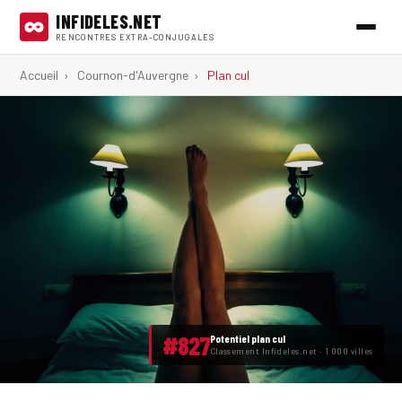
INFIDELES.NET
RENCONTRES EXTRA-CONJUGALES
Accueil
›
Cournon-d'Auvergne
›
Plan cul
#827
Potentiel plan cul
Classement Infideles.net · 1 000 villes