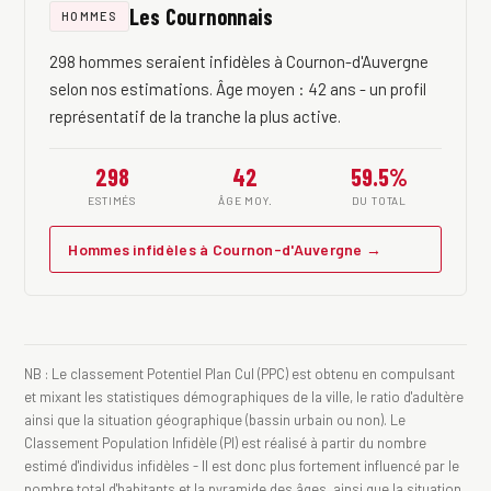
Les Cournonnais
HOMMES
298 hommes seraient infidèles à Cournon-d'Auvergne
selon nos estimations. Âge moyen : 42 ans - un profil
représentatif de la tranche la plus active.
298
42
59.5%
ESTIMÉS
ÂGE MOY.
DU TOTAL
Hommes infidèles à Cournon-d'Auvergne →
NB : Le classement Potentiel Plan Cul (PPC) est obtenu en compulsant
et mixant les statistiques démographiques de la ville, le ratio d'adultère
ainsi que la situation géographique (bassin urbain ou non). Le
Classement Population Infidèle (PI) est réalisé à partir du nombre
estimé d'individus infidèles - Il est donc plus fortement influencé par le
nombre total d'habitants et la pyramide des âges, ainsi que la situation