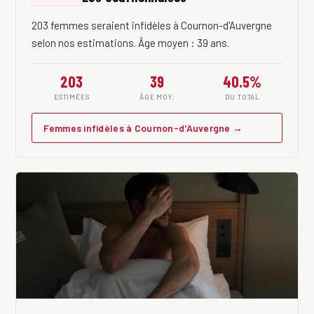
203 femmes seraient infidèles à Cournon-d'Auvergne
selon nos estimations. Âge moyen : 39 ans.
203
39
40.5%
ESTIMÉES
ÂGE MOY.
DU TOTAL
Femmes infidèles à Cournon-d'Auvergne →