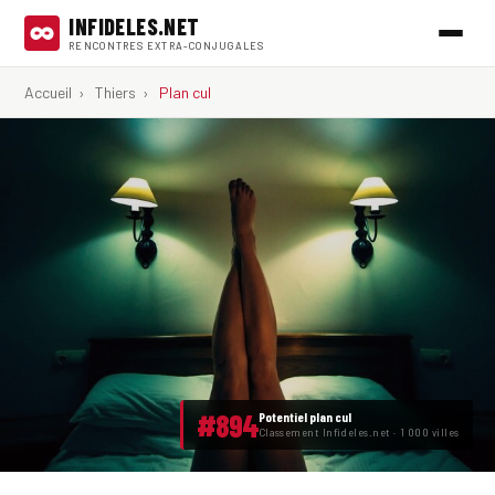
INFIDELES.NET
RENCONTRES EXTRA-CONJUGALES
Accueil
›
Thiers
›
Plan cul
#894
Potentiel plan cul
Classement Infideles.net · 1 000 villes