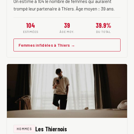
On estime à 104 le nombre de femmes qui auraient
trompé leur partenaire à Thiers. Âge moyen : 39 ans.
104
39
39.9%
ESTIMÉES
ÂGE MOY.
DU TOTAL
Femmes infidèles à Thiers →
Les Thiernois
HOMMES