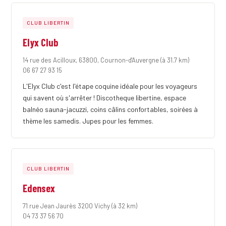
CLUB LIBERTIN
Elyx Club
14 rue des Acilloux, 63800, Cournon-d'Auvergne
(à 31.7 km)
06 67 27 93 15
L'Elyx Club c'est l'étape coquine idéale pour les voyageurs
qui savent où s'arrêter ! Discotheque libertine, espace
balnéo sauna-jacuzzi, coins câlins confortables, soirées à
thème les samedis. Jupes pour les femmes.
CLUB LIBERTIN
Edensex
71 rue Jean Jaurès 3200 Vichy
(à 32 km)
04 73 37 56 70