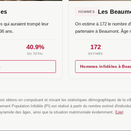
ses
Les Beaum
HOMMES
 qui auraient trompé leur
On estime à 172 le nombre d
36 ans.
partenaire à Beaumont. Âge 
40.9%
172
.
DU TOTAL
ESTIMÉS
→
Hommes infidèles à Be
t obtenu en compulsant et mixant les statistiques démographiques de la ville, 
ent Population Infidèle (PI) est réalisé à partir du nombre estimé d'individus
a pyramide des âges, ainsi que la situation matrimoniale évidemment. (
Lire
)