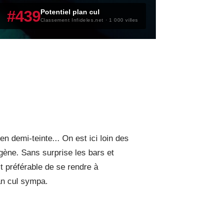
#439
Potentiel plan cul
Classement Infideles.net · 1 000 villes
 demi-teinte... On est ici loin des
gène. Sans surprise les bars et
st préférable de se rendre à
an cul sympa.