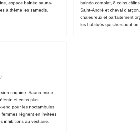
rtine, espace balnéo sauna-
balnéo complet, 8 coins câlins
rées à thème les samedis.
Saint-André et cheval d'arçon
chaleureux et parfaitement o
les habitués qui cherchent un 
)
ersion coquine. Sauna mixte
tente et coins plus ...
ek-end pour les noctambules
s femmes règnent en invitées
 inhibitions au vestiaire.