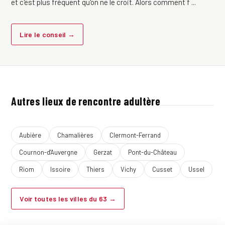
et c'est plus fréquent qu'on ne le croit. Alors comment f ...
Lire le conseil →
Autres lieux de rencontre adultère
Aubière
Chamalières
Clermont-Ferrand
Cournon-d'Auvergne
Gerzat
Pont-du-Château
Riom
Issoire
Thiers
Vichy
Cusset
Ussel
Voir toutes les villes du 63 →