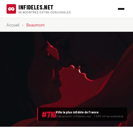
INFIDELES.NET
RENCONTRES EXTRA-CONJUGALES
Accueil
›
Beaumont
#710
Ville la plus infidèle de France
Classement Infideles.net · 1 000 villes analysées