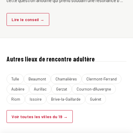
cette question anodine qui prend soudain une résonance b ...
Lire le conseil →
Autres lieux de rencontre adultère
Tulle
Beaumont
Chamalières
Clermont-Ferrand
Aubière
Aurillac
Gerzat
Cournon-d'Auvergne
Riom
Issoire
Brive-la-Gaillarde
Guéret
Voir toutes les villes du 19 →