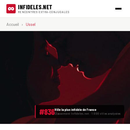
INFIDELES.NET
RENCONTRES EXTRA-CONJUGALES
Accueil
›
Ussel
#836
Ville la plus infidèle de France
Classement Infideles.net · 1 000 villes analysées