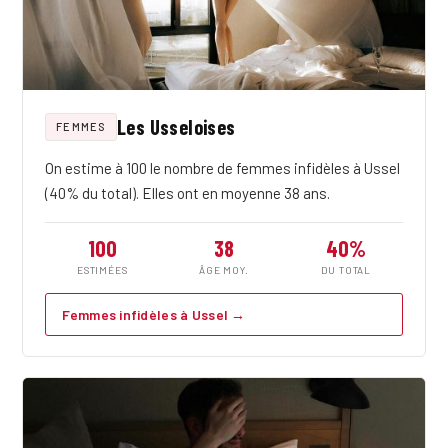
Les Usseloises
FEMMES
On estime à 100 le nombre de femmes infidèles à Ussel
(40% du total). Elles ont en moyenne 38 ans.
100
38
40%
ESTIMÉES
ÂGE MOY.
DU TOTAL
Femmes infidèles à Ussel →