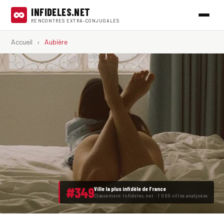
INFIDELES.NET
RENCONTRES EXTRA-CONJUGALES
Accueil
›
Aubière
#349
Ville la plus infidèle de France
Classement Infideles.net · 1 000 villes analysées