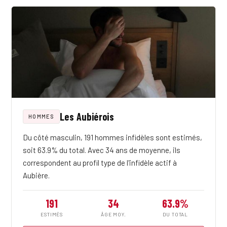
Les Aubiérois
HOMMES
Du côté masculin, 191 hommes infidèles sont estimés,
soit 63.9% du total. Avec 34 ans de moyenne, ils
correspondent au profil type de l'infidèle actif à
Aubière.
191
34
63.9%
ESTIMÉS
ÂGE MOY.
DU TOTAL