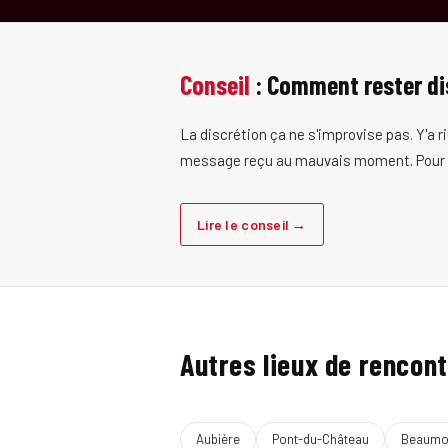
Conseil
: Comment rester di
La discrétion ça ne s'improvise pas. Y'a r
message reçu au mauvais moment. Pour ceux
Lire le conseil →
Autres lieux de rencont
Aubière
Pont-du-Château
Beaumo