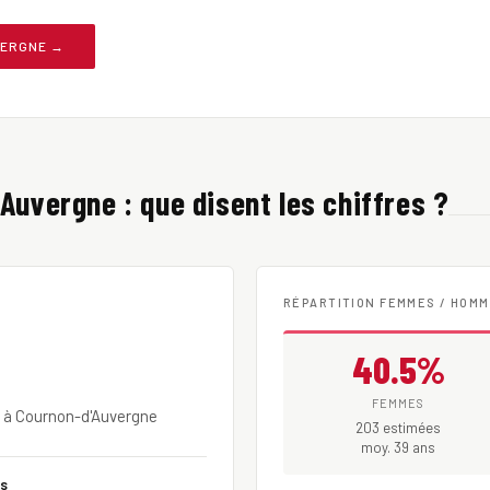
VERGNE →
Auvergne : que disent les chiffres ?
RÉPARTITION FEMMES / HOM
40.5%
FEMMES
e à Cournon-d'Auvergne
203 estimées
moy. 39 ans
es