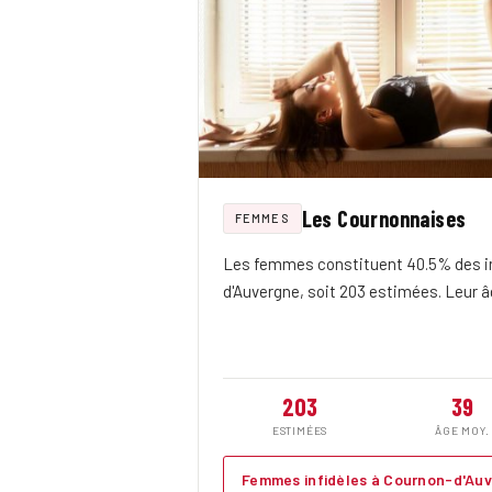
Les Cournonnaises
FEMMES
Les femmes constituent 40.5% des in
d'Auvergne, soit 203 estimées. Leur 
203
39
ESTIMÉES
ÂGE MOY.
Femmes infidèles à Cournon-d'Au