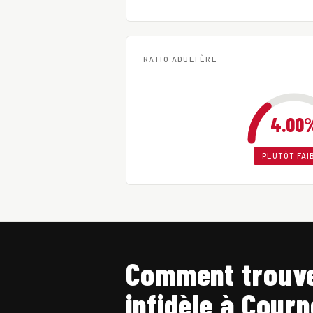
RATIO ADULTÈRE
4.00
PLUTÔT FAI
Comment trouve
infidèle à Cour