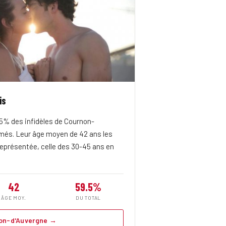
is
% des infidèles de Cournon-
més. Leur âge moyen de 42 ans les
 représentée, celle des 30-45 ans en
42
59.5%
ÂGE MOY.
DU TOTAL
non-d'Auvergne →