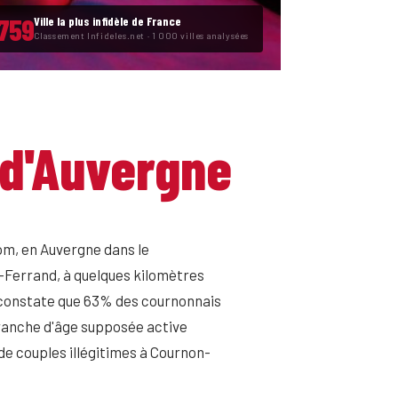
759
Ville la plus infidèle de France
Classement Infideles.net · 1 000 villes analysées
d'Auvergne
m, en Auvergne dans le
-Ferrand, à quelques kilomètres
on constate que 63% des cournonnais
tranche d'âge supposée active
 de couples illégitimes à Cournon-