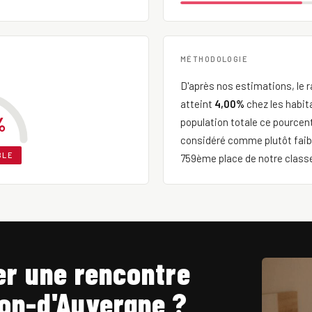
MÉTHODOLOGIE
D'après nos estimations, le r
atteint
4,00%
chez les habit
%
population totale ce pource
considéré comme plutôt faibl
BLE
759ème place de notre classe
r une rencontre
non-d'Auvergne ?