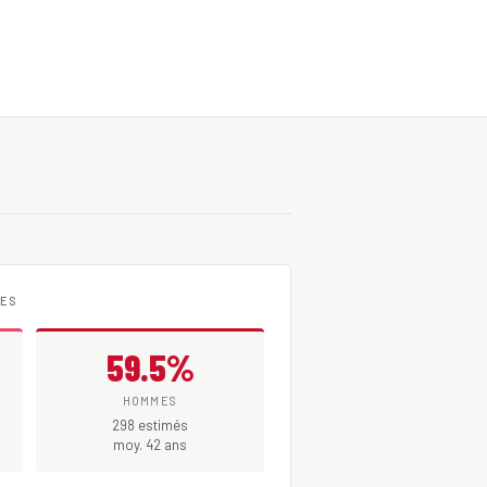
MES
59.5%
HOMMES
298 estimés
moy. 42 ans