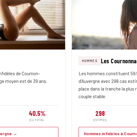
Les Cournonna
HOMMES
fidèles de Cournon-
Les hommes constituent 59.5
âge moyen est de 39 ans.
d'Auvergne avec 298 cas esti
place dans la tranche la plus
couple stable.
40.5%
298
DU TOTAL
ESTIMÉS
vergne →
Hommes infidèles à Cour