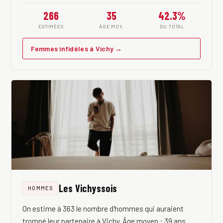
266
35
42.3%
ESTIMÉES
ÂGE MOY.
DU TOTAL
Femmes infidèles à Vichy →
Les Vichyssois
HOMMES
On estime à 363 le nombre d'hommes qui auraient
trompé leur partenaire à Vichy. Âge moyen : 39 ans.