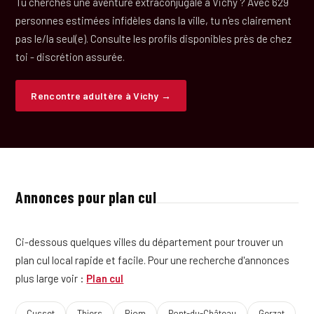
Tu cherches une aventure extraconjugale à Vichy ? Avec 629
personnes estimées infidèles dans la ville, tu n'es clairement
pas le/la seul(e). Consulte les profils disponibles près de chez
toi - discrétion assurée.
Rencontre adultère à Vichy →
Annonces pour plan cul
Ci-dessous quelques villes du département pour trouver un
plan cul local rapide et facile. Pour une recherche d'annonces
plus large voir :
Plan cul
Cusset
Thiers
Riom
Pont-du-Château
Gerzat