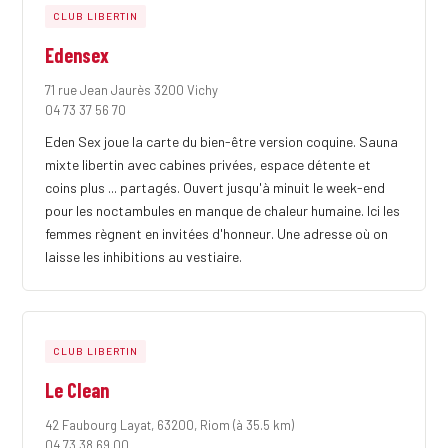
CLUB LIBERTIN
Edensex
71 rue Jean Jaurès 3200 Vichy
04 73 37 56 70
Eden Sex joue la carte du bien-être version coquine. Sauna
mixte libertin avec cabines privées, espace détente et
coins plus ... partagés. Ouvert jusqu'à minuit le week-end
pour les noctambules en manque de chaleur humaine. Ici les
femmes règnent en invitées d'honneur. Une adresse où on
laisse les inhibitions au vestiaire.
CLUB LIBERTIN
Le Clean
42 Faubourg Layat, 63200, Riom
(à 35.5 km)
04 73 38 69 00