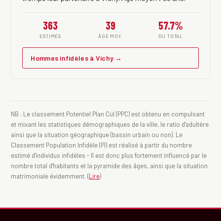
363
39
57.7%
ESTIMÉS
ÂGE MOY.
DU TOTAL
Hommes infidèles à Vichy →
NB : Le classement Potentiel Plan Cul (PPC) est obtenu en compulsant
et mixant les statistiques démographiques de la ville, le ratio d'adultère
ainsi que la situation géographique (bassin urbain ou non). Le
Classement Population Infidèle (PI) est réalisé à partir du nombre
estimé d'individus infidèles - Il est donc plus fortement influencé par le
nombre total d'habitants et la pyramide des âges, ainsi que la situation
matrimoniale évidemment. (
Lire
)