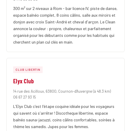
300 m² sur 2 niveaux à Riom - bar licence IV, piste de danse,
espace balnéo complet, 8 coins câlins, salle aux miroirs et
donjon avec croix Saint-André et cheval d'arçon. Le Clean
annonce la couleur : propre, chaleureux et parfaitement
organisé pour les débutants comme pour les habitués qui
cherchent un plan cul clés en main.
CLUB LIBERTIN
Elyx Club
14 rue des Acilloux, 63800, Cournon-d'Auvergne
(à 48.3 km)
06 67 27 93 15
L'Elyx Club c'est l'étape coquine idéale pour les voyageurs
qui savent où s'arrêter ! Discotheque libertine, espace
balnéo sauna-jacuzzi, coins câlins confortables, soirées à
thème les samedis. Jupes pour les femmes.