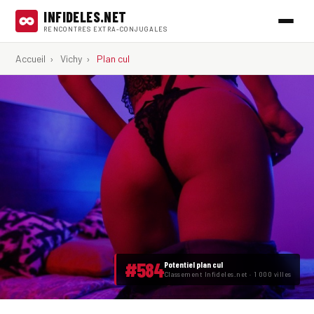
INFIDELES.NET
RENCONTRES EXTRA-CONJUGALES
Accueil
›
Vichy
›
Plan cul
#584
Potentiel plan cul
Classement Infideles.net · 1 000 villes