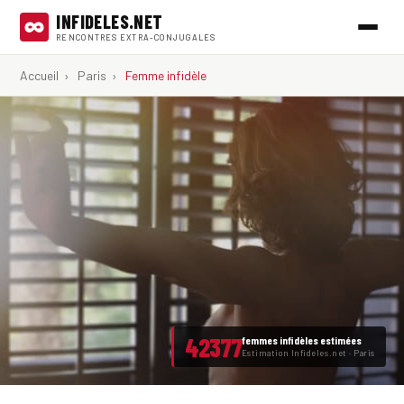
INFIDELES.NET
RENCONTRES EXTRA-CONJUGALES
Accueil
›
Paris
›
Femme infidèle
42377
femmes infidèles estimées
Estimation Infideles.net · Paris