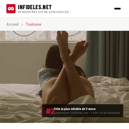
INFIDELES.NET
RENCONTRES EXTRA-CONJUGALES
Accueil
›
Toulouse
#2
Ville la plus infidèle de France
Classement Infideles.net · 1 000 villes analysées