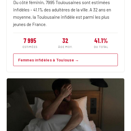
Du côté féminin, 7995 Toulousaines sont estimées
infidèles - 41.1% des adultères de la ville. A 32 ans en
moyenne, la Toulousaine infidèle est parmi les plus
jeunes de France.
7 995
32
41.1%
ESTIMÉES
ÂGE MOY.
DU TOTAL
Femmes infidèles à Toulouse →