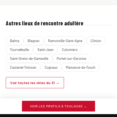
Autres lieux de rencontre adultère
Balma
Blagnac
Ramonville-Saint-Agne
L'Union
Tournefeuille
Saint-Jean
Colomiers
Saint-Orens-de-Gameville
Portet-sur-Garonne
Castanet-Tolosan
Cugnaux
Plaisance-du-Touch
Voir toutes les villes du 31 →
VOIR LES PROFILS À TOULOUSE →
2013-26 ©
Infideles.net
- Guide de la rencontre extra-conjugale
Mentions légales
·
Confidentialité