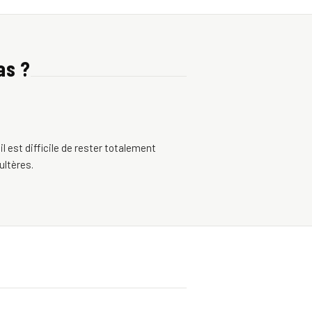
as ?
il est difficile de rester totalement
ultères.