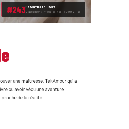
#243
Potentiel adultère
Classement Infideles.net · 1 000 villes
le
rouver une maitresse, TekAmour qui a
vre ou avoir vécu une aventure
proche de la réalité.