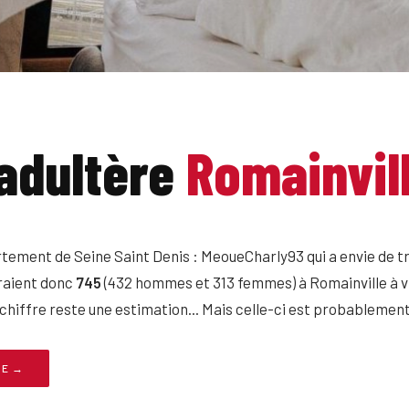
adultère
Romainvil
tement de Seine Saint Denis : MeoueCharly93 qui a envie de t
eraient donc
745
(432 hommes et 313 femmes) à Romainville à vi
hiffre reste une estimation... Mais celle-ci est probablement 
LE →