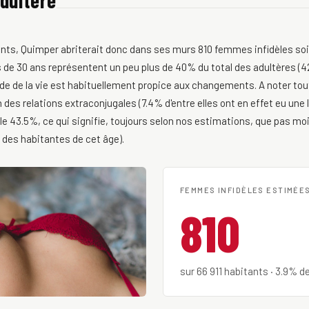
adultère
tants, Quimper abriterait donc dans ses murs 810 femmes infidèles soi
de 30 ans représentent un peu plus de 40% du total des adultères (42.
de de la vie est habituellement propice aux changements. A noter tou
des relations extraconjugales (7.4% d'entre elles ont en effet eu une l
ble 43.5%, ce qui signifie, toujours selon nos estimations, que pas
 des habitantes de cet âge).
FEMMES INFIDÈLES ESTIMÉE
810
sur 66 911 habitants · 3.9% d