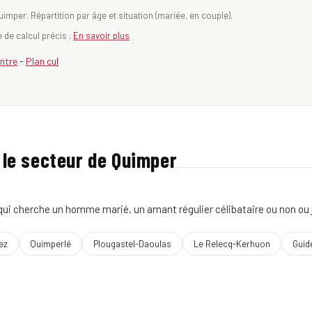
mper. Répartition par âge et situation (mariée, en couple).
de calcul précis :
En savoir plus
ntre
-
Plan cul
le secteur de Quimper
i cherche un homme marié, un amant régulier célibataire ou non ou jus
ez
Quimperlé
Plougastel-Daoulas
Le Relecq-Kerhuon
Guid