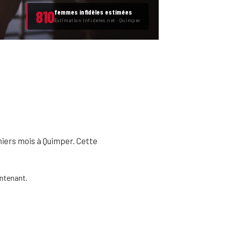
810
femmes infidèles estimées
Estimation Infideles.net · Quimper
rniers mois à Quimper. Cette
ntenant.