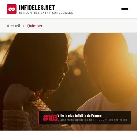
INFIDELES.NET
RENCONTRES EXTRA-CONJUGALES
Accueil
›
Quimper
#103
Ville la plus infidèle de France
Classement Infideles.net · 1 000 villes analysées