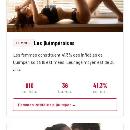
Les Quimpéroises
FEMMES
Les femmes constituent 41.3% des infidèles de
Quimper, soit 810 estimées. Leur âge moyen est de 36
ans.
810
36
41.3%
ESTIMÉES
ÂGE MOY.
DU TOTAL
Femmes infidèles à Quimper →