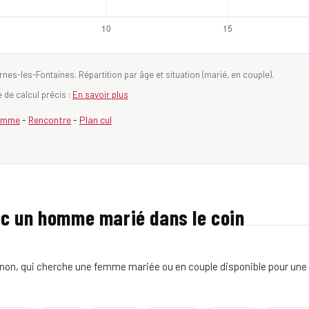
es-les-Fontaines. Répartition par âge et situation (marié, en couple).
de calcul précis :
En savoir plus
emme
-
Rencontre
-
Plan cul
ec un homme marié dans le coin
non, qui cherche une femme mariée ou en couple disponible pour une r