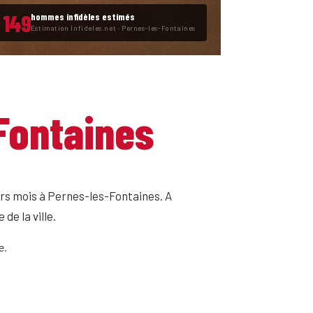
149
hommes infidèles estimés
Estimation Infideles.net · Pernes-les-Fontaines
Fontaines
iers mois à Pernes-les-Fontaines. A
de la ville.
e.