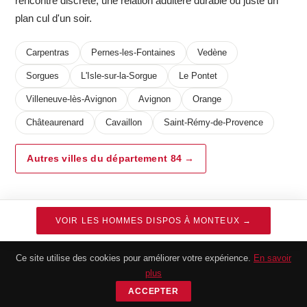
rencontre discrète, une relation adultère durable ou juste un
plan cul d'un soir.
Carpentras
Pernes-les-Fontaines
Vedène
Sorgues
L'Isle-sur-la-Sorgue
Le Pontet
Villeneuve-lès-Avignon
Avignon
Orange
Châteaurenard
Cavaillon
Saint-Rémy-de-Provence
Autres villes du département 84 →
VOIR LES HOMMES DISPOS À MONTEUX →
2013-26 ©
Infideles.net
- Rencontres extra-conjugales
Mentions légales
·
Confidentialité
Ce site utilise des cookies pour améliorer votre expérience.
En savoir
plus
ACCEPTER