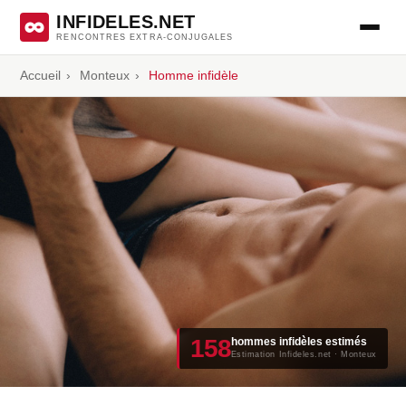
INFIDELES.NET
RENCONTRES EXTRA-CONJUGALES
Accueil
›
Monteux
›
Homme infidèle
158
hommes infidèles estimés
Estimation Infideles.net · Monteux