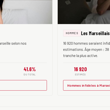
Les Marseillais
HOMMES
rseille selon nos
16 920 hommes seraient infidè
estimations. Âge moyen : 38 a
tranche la plus active.
41.6%
16 920
DU TOTAL
ESTIMÉS
Hommes infidèles à Marsei