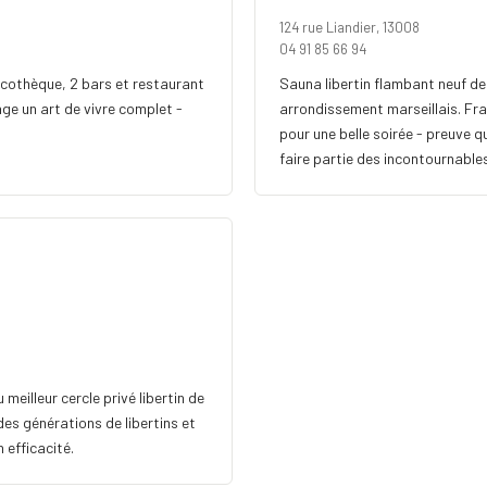
124 rue Liandier, 13008
04 91 85 66 94
scothèque, 2 bars et restaurant
Sauna libertin flambant neuf de
age un art de vivre complet -
arrondissement marseillais. Frai
pour une belle soirée - preuve 
faire partie des incontournable
meilleur cercle privé libertin de
 des générations de libertins et
 efficacité.