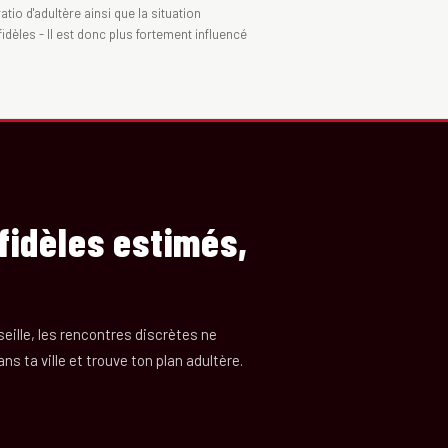
tio d'adultère ainsi que la situation
idèles - Il est donc plus fortement influencé
nfidèles estimés,
ille, les rencontres discrètes ne
s ta ville et trouve ton plan adultère.