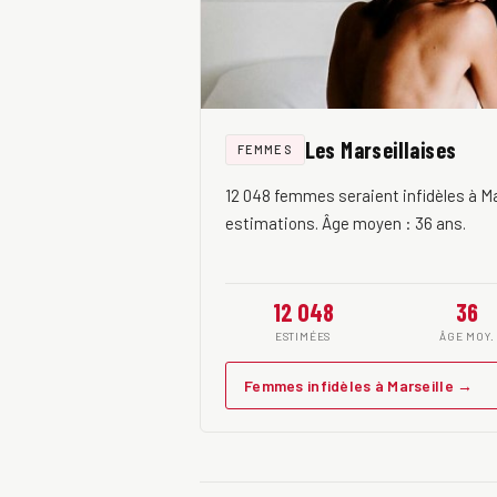
Les Marseillaises
FEMMES
12 048 femmes seraient infidèles à Ma
estimations. Âge moyen : 36 ans.
12 048
36
ESTIMÉES
ÂGE MOY.
Femmes infidèles à Marseille →