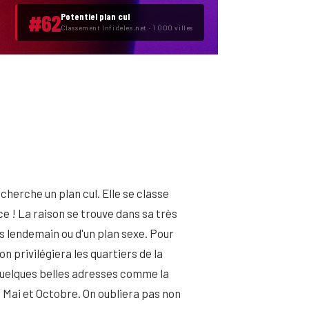
#62
Potentiel plan cul
Classement Infideles.net · 1 000 villes
cherche un plan cul. Elle se classe
 ! La raison se trouve dans sa très
ns lendemain ou d'un plan sexe. Pour
on privilégiera les quartiers de la
c quelques belles adresses comme la
e Mai et Octobre. On oubliera pas non