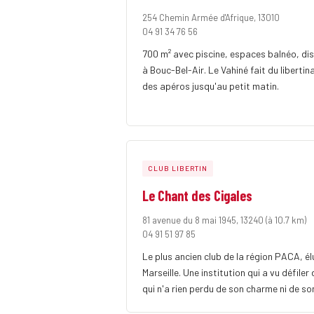
254 Chemin Armée d'Afrique, 13010
04 91 34 76 56
700 m² avec piscine, espaces balnéo, di
à Bouc-Bel-Air. Le Vahiné fait du libertin
des apéros jusqu'au petit matin.
CLUB LIBERTIN
Le Chant des Cigales
81 avenue du 8 mai 1945, 13240
(à 10.7 km)
04 91 51 97 85
Le plus ancien club de la région PACA, élu 
Marseille. Une institution qui a vu défiler
qui n'a rien perdu de son charme ni de son