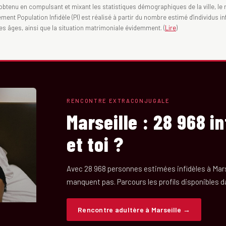
obtenu en compulsant et mixant les statistiques démographiques de la ville, le ra
nt Population Infidèle (PI) est réalisé à partir du nombre estimé d'individus inf
des âges, ainsi que la situation matrimoniale évidemment. (
Lire
)
RENCONTRE EXTRACONJUGALE
Marseille : 28 968 i
et toi ?
Avec 28 968 personnes estimées infidèles à Marse
manquent pas. Parcours les profils disponibles dan
Rencontre adultère à Marseille →