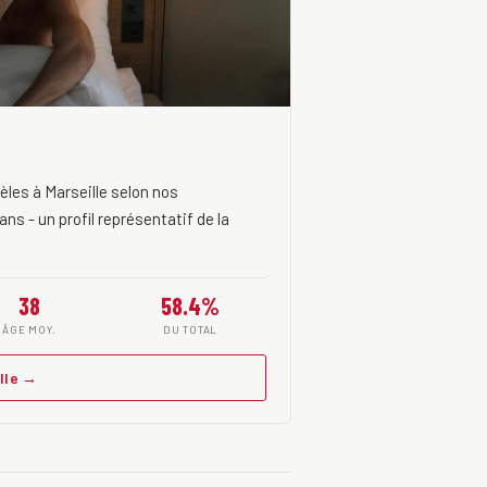
les à Marseille selon nos
ns - un profil représentatif de la
38
58.4%
ÂGE MOY.
DU TOTAL
lle →