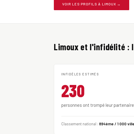
VOIR LES PROFILS À LIMOUX →
Limoux et l'infidélité :
INFIDÈLES ESTIMÉS
230
personnes ont trompé leur partenair
Classement national :
894ème / 1 000 vill