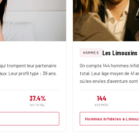
Les Limouxins
HOMMES
ui trompent leur partenaire
On compte 144 hommes infidè
ux. Leur profil type : 39 ans.
total. Leur âge moyen de 41 a
où les envies d'aventure sont
37.4%
144
DU TOTAL
ESTIMÉS
Hommes infidèles à Limou