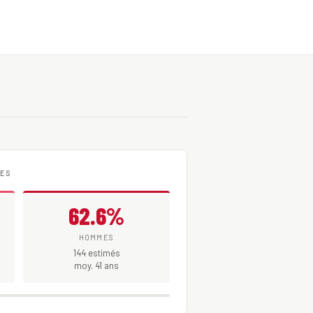
MES
62.6%
HOMMES
144 estimés
moy. 41 ans