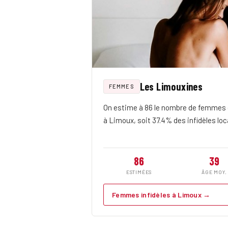
Les Limouxines
FEMMES
On estime à 86 le nombre de femmes q
à Limoux, soit 37.4% des infidèles loca
86
39
ESTIMÉES
ÂGE MOY.
Femmes infidèles à Limoux →