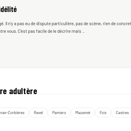
idélité
 Il n'y a pas eu de dispute particulière, pas de scène, rien de concre
e vous. C'est pas facile de le décrire mais ...
re adultère
gnan-Corbières
Revel
Pamiers
Mazamet
Foix
Castres