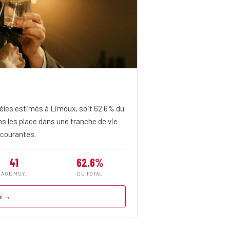
les estimés à Limoux, soit 62.6% du
ns les place dans une tranche de vie
 courantes.
41
62.6%
ÂGE MOY.
DU TOTAL
x →