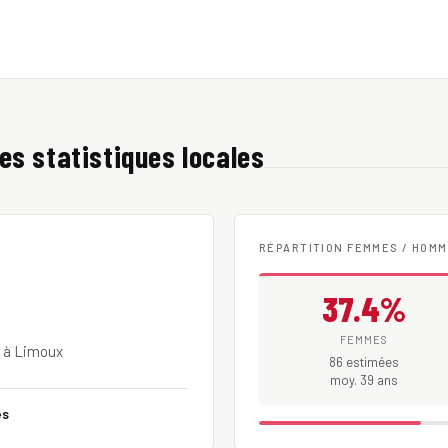
 les statistiques locales
RÉPARTITION FEMMES / HOM
37.4%
FEMMES
e à Limoux
86 estimées
moy. 39 ans
es