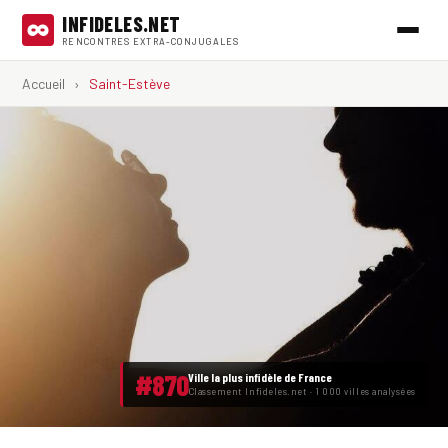
INFIDELES.NET
RENCONTRES EXTRA-CONJUGALES
Accueil
›
Saint-Estève
#870
Ville la plus infidèle de France
Classement Infideles.net · 1 000 villes analysées