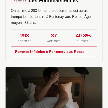
Les Fontenaisiennes
FEMMES
On estime à 293 le nombre de femmes qui auraient
trompé leur partenaire à Fontenay-aux-Roses. Âge
moyen : 37 ans.
293
37
40.8%
ESTIMÉES
ÂGE MOY.
DU TOTAL
Femmes infidèles à Fontenay-aux-Roses →