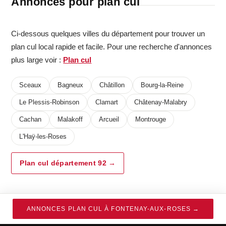
Annonces pour plan cul
Ci-dessous quelques villes du département pour trouver un
plan cul local rapide et facile. Pour une recherche d'annonces
plus large voir :
Plan cul
Sceaux
Bagneux
Châtillon
Bourg-la-Reine
Le Plessis-Robinson
Clamart
Châtenay-Malabry
Cachan
Malakoff
Arcueil
Montrouge
L'Haÿ-les-Roses
Plan cul département 92 →
ANNONCES PLAN CUL À FONTENAY-AUX-ROSES →
2013-26 ©
Infideles.net
- Rencontres extra-conjugales
Mentions legales
·
Confidentialite