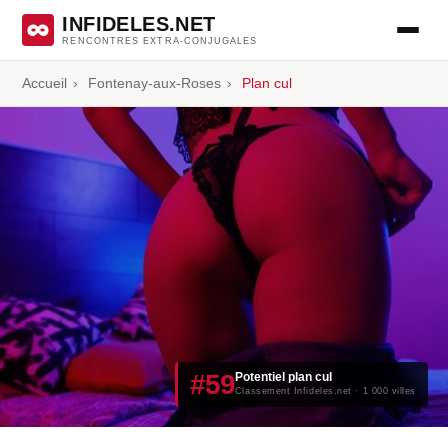
INFIDELES.NET
RENCONTRES EXTRA-CONJUGALES
Accueil
›
Fontenay-aux-Roses
›
Plan cul
#59
Potentiel plan cul
Classement Infideles.net · 1 000 villes