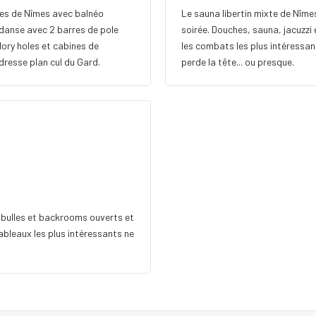
tes de Nîmes avec balnéo
Le sauna libertin mixte de Nîme
danse avec 2 barres de pole
soirée. Douches, sauna, jacuzzi e
ory holes et cabines de
les combats les plus intéressan
dresse plan cul du Gard.
perde la tête... ou presque.
à bulles et backrooms ouverts et
tableaux les plus intéressants ne