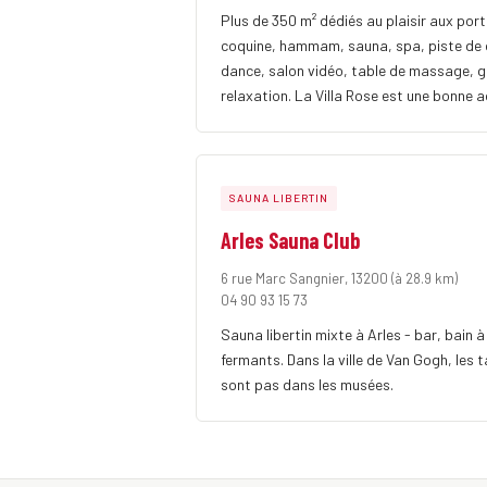
Plus de 350 m² dédiés au plaisir aux por
coquine, hammam, sauna, spa, piste de 
dance, salon vidéo, table de massage, gl
relaxation. La Villa Rose est une bonne a
SAUNA LIBERTIN
Arles Sauna Club
6 rue Marc Sangnier, 13200
(à 28.9 km)
04 90 93 15 73
Sauna libertin mixte à Arles - bar, bain 
fermants. Dans la ville de Van Gogh, les 
sont pas dans les musées.