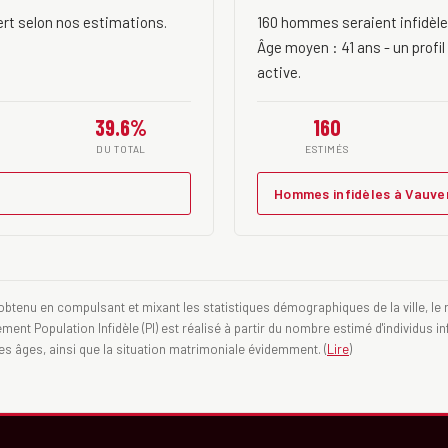
ert selon nos estimations.
160 hommes seraient infidèle
Âge moyen : 41 ans - un profil
active.
39.6%
160
DU TOTAL
ESTIMÉS
Hommes infidèles à Vauve
obtenu en compulsant et mixant les statistiques démographiques de la ville, le ra
nt Population Infidèle (PI) est réalisé à partir du nombre estimé d'individus inf
des âges, ainsi que la situation matrimoniale évidemment. (
Lire
)