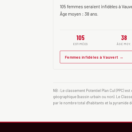
105 femmes seraient infidèles à Vauv
Âge moyen : 38 ans.
105
38
ESTIMÉES
ÂGE MOY.
Femmes infidèles à Vauvert →
NB : Le classement Potentiel Plan Cul (PPC) est 
géographique (bassin urbain ou non). Le Classeme
par le nombre total d'habitants et la pyramide 