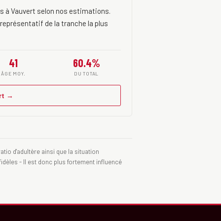
s à Vauvert selon nos estimations.
 représentatif de la tranche la plus
41
60.4%
ÂGE MOY.
DU TOTAL
rt →
tio d'adultère ainsi que la situation
idèles - Il est donc plus fortement influencé