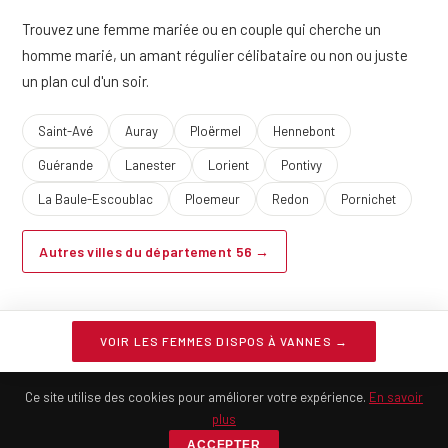
Trouvez une femme mariée ou en couple qui cherche un
homme marié, un amant régulier célibataire ou non ou juste
un plan cul d'un soir.
Saint-Avé
Auray
Ploërmel
Hennebont
Guérande
Lanester
Lorient
Pontivy
La Baule-Escoublac
Ploemeur
Redon
Pornichet
Autres villes du département 56 →
VOIR LES FEMMES DISPOS À VANNES →
2013-26 ©
Infideles.net
- Rencontres extra-conjugales
Mentions légales
·
Confidentialité
Ce site utilise des cookies pour améliorer votre expérience.
En savoir
plus
ACCEPTER