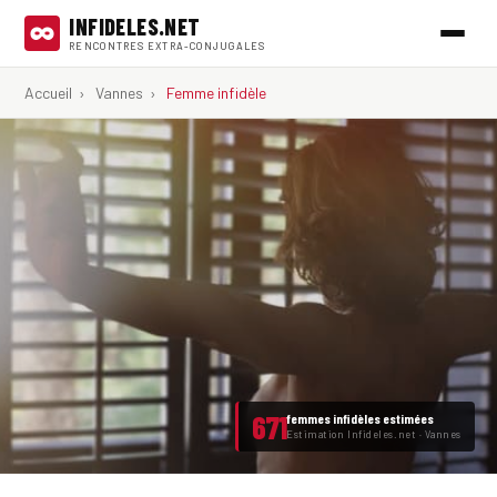
INFIDELES.NET
RENCONTRES EXTRA-CONJUGALES
Accueil
›
Vannes
›
Femme infidèle
671
femmes infidèles estimées
Estimation Infideles.net · Vannes