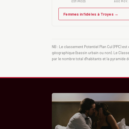
ESTIMÉES
ÂGE MOY.
Femmes infidèles à Troyes →
NB : Le classement Potentiel Plan Cul (PPC) est 
géographique (bassin urbain ou non). Le Classeme
par le nombre total d'habitants et la pyramide 