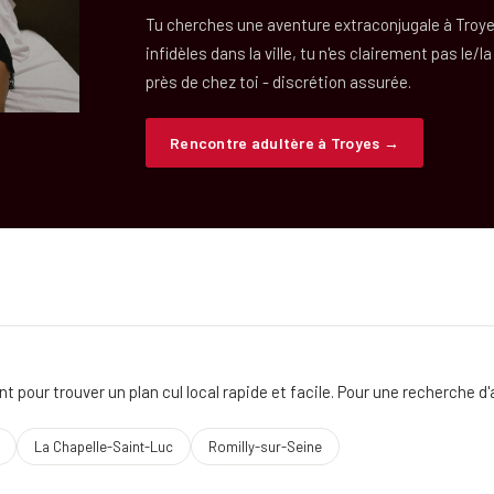
Tu cherches une aventure extraconjugale à Troy
infidèles dans la ville, tu n'es clairement pas le/l
près de chez toi - discrétion assurée.
Rencontre adultère à Troyes →
pour trouver un plan cul local rapide et facile. Pour une recherche d'
La Chapelle-Saint-Luc
Romilly-sur-Seine