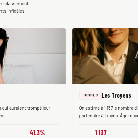
re classement.
nts infidèles.
Les Troyens
HOMMES
qui auraient trompé leur
On estime à 1 137 le nombre 
ns.
partenaire à Troyes. Âge moye
41.3%
1 137