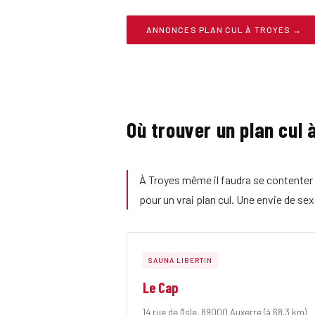
ANNONCES PLAN CUL À TROYES →
Où trouver un plan cul 
À Troyes même il faudra se contenter 
pour un vrai plan cul. Une envie de se
SAUNA LIBERTIN
Le Cap
14 rue de l'Isle, 89000 Auxerre
(à 68.3 km)