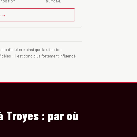
ÂGE MOY.
DU TOTAL
s →
tio d'adultère ainsi que la situation
idèles - Il est donc plus fortement influencé
à Troyes : par où