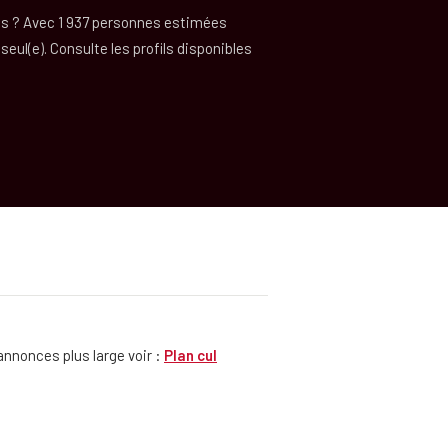
es ? Avec 1 937 personnes estimées
a seul(e). Consulte les profils disponibles
annonces plus large voir :
Plan cul