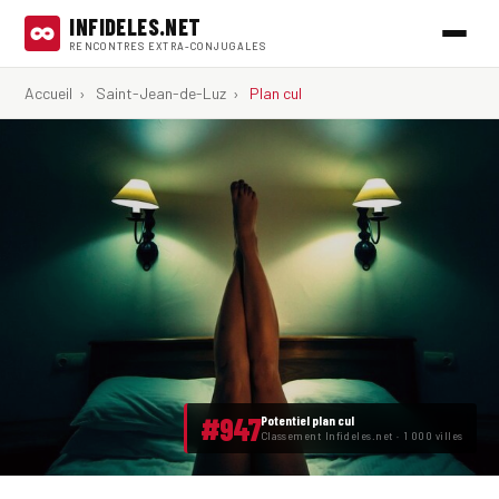
INFIDELES.NET
RENCONTRES EXTRA-CONJUGALES
Accueil
›
Saint-Jean-de-Luz
›
Plan cul
#947
Potentiel plan cul
Classement Infideles.net · 1 000 villes