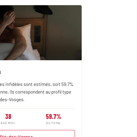
s
s infidèles sont estimés, soit 59.7%
nne, ils correspondent au profil type
é-des-Vosges.
38
59.7%
ÂGE MOY.
DU TOTAL
t-Dié-des-Vosges →