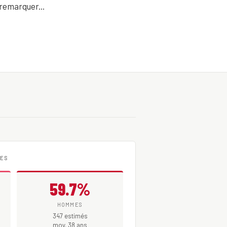
 remarquer...
MES
59.7%
HOMMES
347 estimés
moy. 38 ans