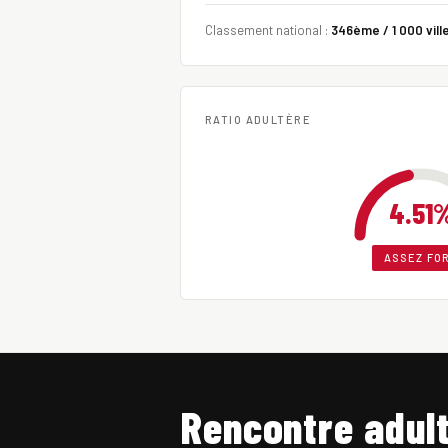
Classement national :
346ème / 1 000 vill
RATIO ADULTÈRE
4.51
ASSEZ FO
Rencontre adult