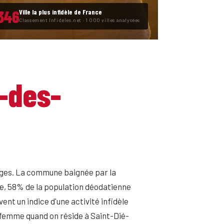
346
Ville la plus infidèle de France
Classement Infideles.net · 1 000 villes analysées
-des-
sges. La commune baignée par la
que, 58% de la population déodatienne
ent un indice d'une activité infidèle
 femme quand on réside à Saint-Dié-