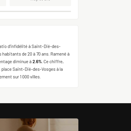
tio d'infidélité à Saint-Dié-des-
s habitants de 20 à 70 ans. Ramené à
centage diminue à
2.6%
. Ce chiffre,
 place Saint-Dié-des-Vosges à la
ment sur 1 000 villes.