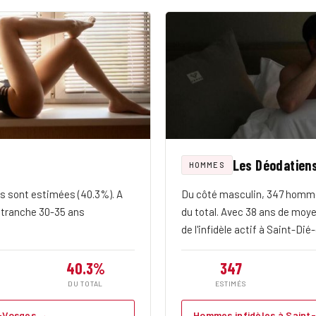
Les Déodatien
HOMMES
s sont estimées (40.3%). A
Du côté masculin, 347 homme
a tranche 30-35 ans
du total. Avec 38 ans de moye
de l'infidèle actif à Saint-Di
40.3%
347
DU TOTAL
ESTIMÉS
s-Vosges →
Hommes infidèles à Sain