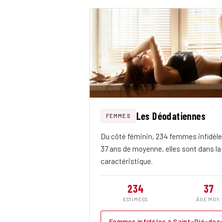
Les Déodatiennes
FEMMES
Du côté féminin, 234 femmes infidèle
37 ans de moyenne, elles sont dans l
caractéristique.
234
37
ESTIMÉES
ÂGE MOY.
Femmes infidèles à Saint-Dié-de