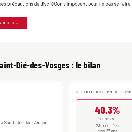
ues précautions de discrétion s'imposent pour ne pas se faire
-VOSGES →
Saint-Dié-des-Vosges : le bilan
RÉPARTITION FEMMES / HOM
40.3%
FEMMES
e à Saint-Dié-des-Vosges
234 estimées
moy. 37 ans