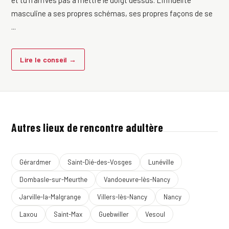
et tu n'arrives pas à mettre le doigt dessus. L'infidélité
masculine a ses propres schémas, ses propres façons de se
...
Lire le conseil →
Autres lieux de rencontre adultère
Gérardmer
Saint-Dié-des-Vosges
Lunéville
Dombasle-sur-Meurthe
Vandoeuvre-lès-Nancy
Jarville-la-Malgrange
Villers-lès-Nancy
Nancy
Laxou
Saint-Max
Guebwiller
Vesoul