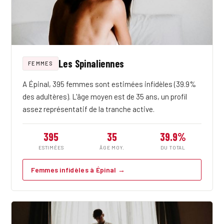
Les Spinaliennes
FEMMES
A Épinal, 395 femmes sont estimées infidèles (39.9%
des adultères). L'âge moyen est de 35 ans, un profil
assez représentatif de la tranche active.
395
35
39.9%
ESTIMÉES
ÂGE MOY.
DU TOTAL
Femmes infidèles à Épinal →