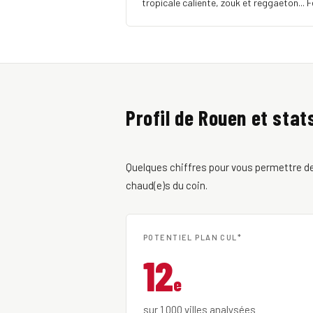
tropicale caliente, zouk et reggaeton... 
Profil de Rouen et stat
Quelques chiffres pour vous permettre de 
chaud(e)s du coin.
POTENTIEL PLAN CUL*
12
e
sur 1 000 villes analysées