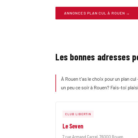
ANNONCES PLAN CUL À ROUEN →
Les bonnes adresses po
À Rouen t'as le choix pour un plan cul
un peu ce soir à Rouen? Fais-toi plaisir
CLUB LIBERTIN
Le Seven
7 rue Armand Carrel, 76000 Rouen