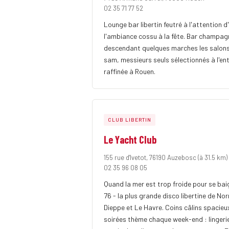
02 35 71 77 52
Lounge bar libertin feutré à l'attention d'
l'ambiance cossu à la fête. Bar champagn
descendant quelques marches les salons 
sam, messieurs seuls sélectionnés à l'ent
raffinée à Rouen.
CLUB LIBERTIN
Le Yacht Club
155 rue d'Ivetot, 76190 Auzebosc
(à 31.5 km)
02 35 96 08 05
Quand la mer est trop froide pour se bai
76 - la plus grande disco libertine de N
Dieppe et Le Havre. Coins câlins spacieu
soirées thème chaque week-end : lingeri