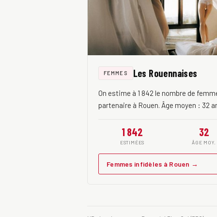
Les Rouennaises
FEMMES
On estime à 1 842 le nombre de femme
partenaire à Rouen. Âge moyen : 32 a
1 842
32
ESTIMÉES
ÂGE MOY.
Femmes infidèles à Rouen →