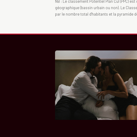
NB : Le classement Potentiel Plan Cul (PPC) est 
géographique (bassin urbain ou non). Le Classeme
par le nombre total d'habitants et la pyramide 