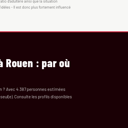
tio d'adultère ainsi que la situation
idèles - Il est donc plus fortement influencé
à Rouen : par où
en ? Avec 4 387 personnes estimées
a seul(e). Consulte les profils disponibles