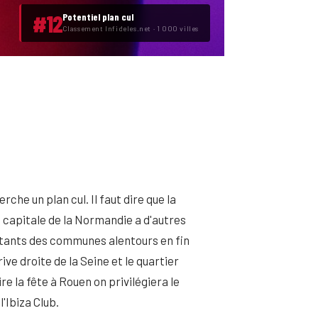
#12
Potentiel plan cul
Classement Infideles.net · 1 000 villes
che un plan cul. Il faut dire que la
a capitale de la Normandie a d'autres
 habitants des communes alentours en fin
ive droite de la Seine et le quartier
 la fête à Rouen on privilégiera le
l'Ibiza Club.