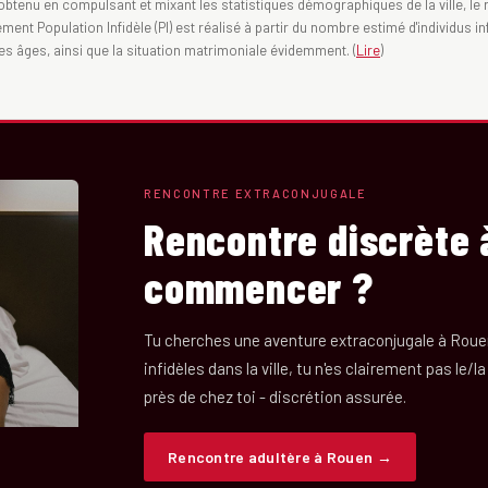
obtenu en compulsant et mixant les statistiques démographiques de la ville, le ra
nt Population Infidèle (PI) est réalisé à partir du nombre estimé d'individus inf
des âges, ainsi que la situation matrimoniale évidemment. (
Lire
)
RENCONTRE EXTRACONJUGALE
Rencontre discrète 
commencer ?
Tu cherches une aventure extraconjugale à Rou
infidèles dans la ville, tu n'es clairement pas le/l
près de chez toi - discrétion assurée.
Rencontre adultère à Rouen →