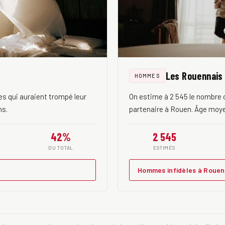
Les Rouennais
HOMMES
s qui auraient trompé leur
On estime à 2 545 le nombre 
ns.
partenaire à Rouen. Âge moye
42%
2 545
DU TOTAL
ESTIMÉS
Hommes infidèles à Roue