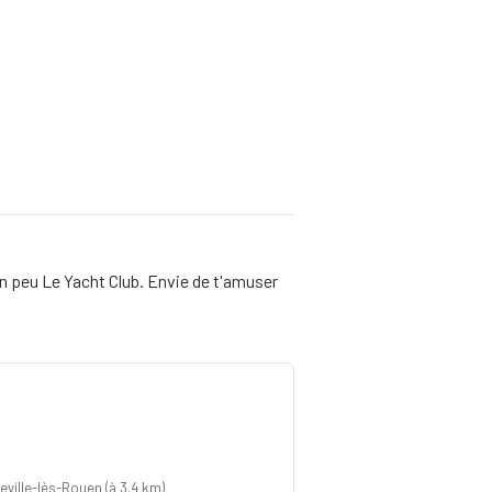
 un peu Le Yacht Club. Envie de t'amuser
tteville-lès-Rouen
(à 3.4 km)