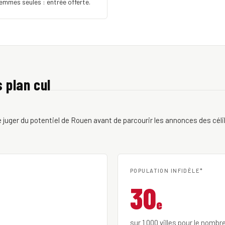
Femmes seules : entrée offerte.
s plan cul
juger du potentiel de Rouen avant de parcourir les annonces des célib
POPULATION INFIDÈLE*
30
e
sur 1 000 villes pour le nombr