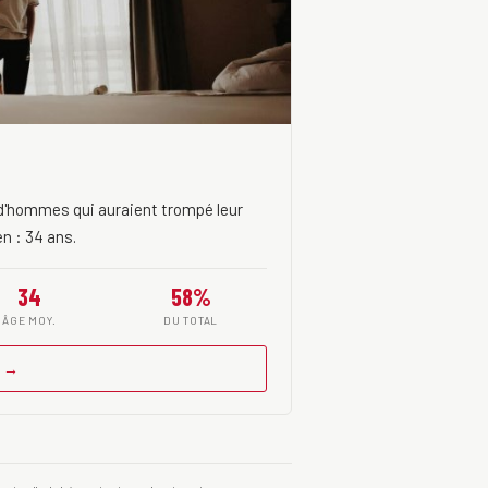
d'hommes qui auraient trompé leur
n : 34 ans.
34
58%
ÂGE MOY.
DU TOTAL
n →