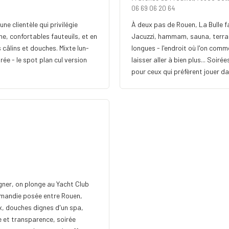
06 69 06 20 64
une clientèle qui privilégie
À deux pas de Rouen, La Bulle fa
e, confortables fauteuils, et en
Jacuzzi, hammam, sauna, terras
câlins et douches. Mixte lun-
longues - l'endroit où l'on comm
rée - le spot plan cul version
laisser aller à bien plus... Soi
pour ceux qui préfèrent jouer da
gner, on plonge au Yacht Club
ormandie posée entre Rouen,
x, douches dignes d'un spa,
e et transparence, soirée