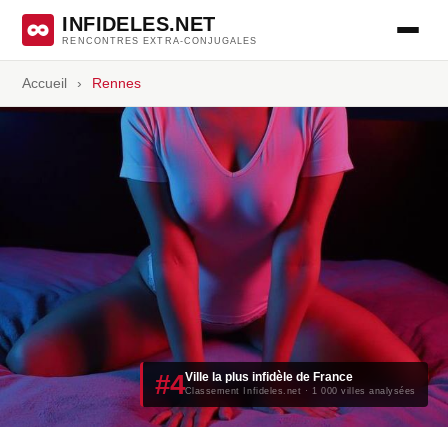
INFIDELES.NET
RENCONTRES EXTRA-CONJUGALES
Accueil
›
Rennes
#4
Ville la plus infidèle de France
Classement Infideles.net · 1 000 villes analysées