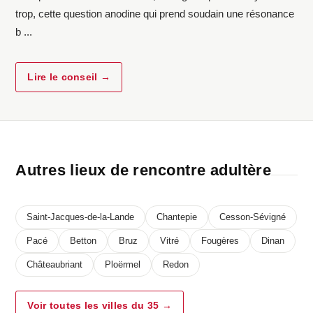
trop, cette question anodine qui prend soudain une résonance
b ...
Lire le conseil →
Autres lieux de rencontre adultère
Saint-Jacques-de-la-Lande
Chantepie
Cesson-Sévigné
Pacé
Betton
Bruz
Vitré
Fougères
Dinan
Châteaubriant
Ploërmel
Redon
Voir toutes les villes du 35 →