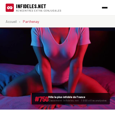
INFIDELES.NET
RENCONTRES EXTRA-CONJUGALES
Accueil
›
Parthenay
#750
Ville la plus infidèle de France
Classement Infideles.net · 1 000 villes analysées