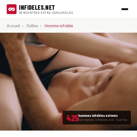
INFIDELES.NET
RENCONTRES EXTRA-CONJUGALES
Accueil
›
Oullins
›
Homme infidèle
425
hommes infidèles estimés
Estimation Infideles.net · Oullins