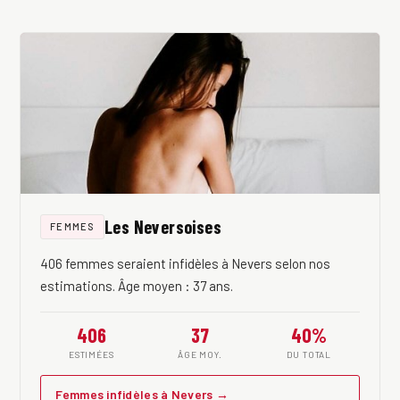
Les Neversoises
FEMMES
406 femmes seraient infidèles à Nevers selon nos
estimations. Âge moyen : 37 ans.
406
37
40%
ESTIMÉES
ÂGE MOY.
DU TOTAL
Femmes infidèles à Nevers →