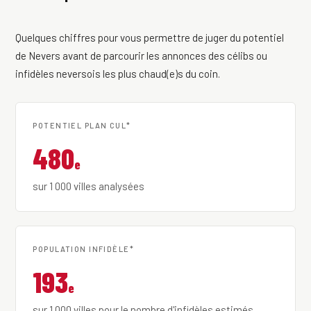
Quelques chiffres pour vous permettre de juger du potentiel
de Nevers avant de parcourir les annonces des célibs ou
infidèles neversois les plus chaud(e)s du coin.
POTENTIEL PLAN CUL*
480
e
sur 1 000 villes analysées
POPULATION INFIDÈLE*
193
e
sur 1 000 villes pour le nombre d'infidèles estimés