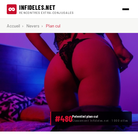
INFIDELES.NET
RENCONTRES EXTRA-CONJUGALES
Accueil
›
Nevers
›
Plan cul
#480
Potentiel plan cul
Classement Infideles.net · 1 000 villes