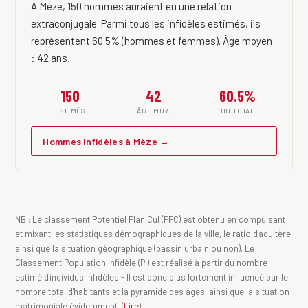
À Mèze, 150 hommes auraient eu une relation
extraconjugale. Parmi tous les infidèles estimés, ils
représentent 60.5% (hommes et femmes). Âge moyen
: 42 ans.
150
42
60.5%
ESTIMÉS
ÂGE MOY.
DU TOTAL
Hommes infidèles à Mèze →
NB : Le classement Potentiel Plan Cul (PPC) est obtenu en compulsant
et mixant les statistiques démographiques de la ville, le ratio d'adultère
ainsi que la situation géographique (bassin urbain ou non). Le
Classement Population Infidèle (PI) est réalisé à partir du nombre
estimé d'individus infidèles - Il est donc plus fortement influencé par le
nombre total d'habitants et la pyramide des âges, ainsi que la situation
matrimoniale évidemment. (
Lire
)