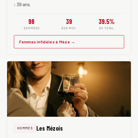
: 39 ans.
98
39
39.5%
ESTIMÉES
ÂGE MOY.
DU TOTAL
Femmes infidèles à Mèze →
Les Mézois
HOMMES