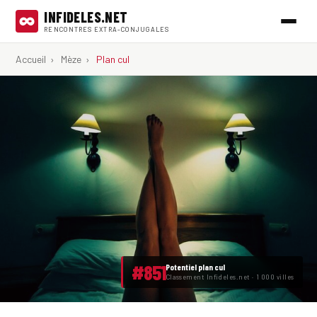
INFIDELES.NET
RENCONTRES EXTRA-CONJUGALES
Accueil
›
Mèze
›
Plan cul
#851
Potentiel plan cul
Classement Infideles.net · 1 000 villes