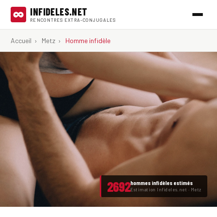
INFIDELES.NET
RENCONTRES EXTRA-CONJUGALES
Accueil
›
Metz
›
Homme infidèle
2692
hommes infidèles estimés
Estimation Infideles.net · Metz