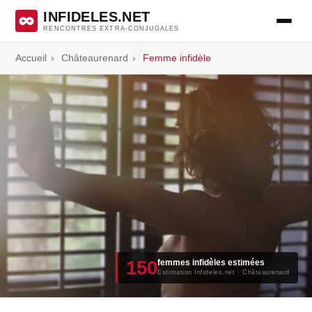
INFIDELES.NET
RENCONTRES EXTRA-CONJUGALES
Accueil
›
Châteaurenard
›
Femme infidèle
150
femmes infidèles estimées
Estimation Infideles.net · Châteaurenard