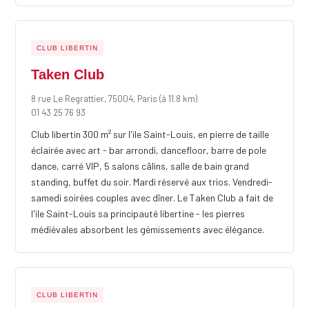
CLUB LIBERTIN
Taken Club
8 rue Le Regrattier, 75004, Paris
(à 11.8 km)
01 43 25 76 93
Club libertin 300 m² sur l'ile Saint-Louis, en pierre de taille
éclairée avec art - bar arrondi, dancefloor, barre de pole
dance, carré VIP, 5 salons câlins, salle de bain grand
standing, buffet du soir. Mardi réservé aux trios. Vendredi-
samedi soirées couples avec dîner. Le Taken Club a fait de
l'ile Saint-Louis sa principauté libertine - les pierres
médiévales absorbent les gémissements avec élégance.
CLUB LIBERTIN