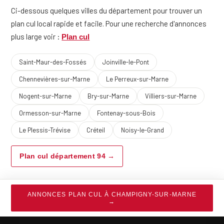
Ci-dessous quelques villes du département pour trouver un
plan cul local rapide et facile. Pour une recherche d'annonces
plus large voir :
Plan cul
Saint-Maur-des-Fossés
Joinville-le-Pont
Chennevières-sur-Marne
Le Perreux-sur-Marne
Nogent-sur-Marne
Bry-sur-Marne
Villiers-sur-Marne
Ormesson-sur-Marne
Fontenay-sous-Bois
Le Plessis-Trévise
Créteil
Noisy-le-Grand
Plan cul département 94 →
ANNONCES PLAN CUL À CHAMPIGNY-SUR-MARNE
→
2013-26 ©
Infideles.net
- Rencontres extra-conjugales
Mentions legales
·
Confidentialite