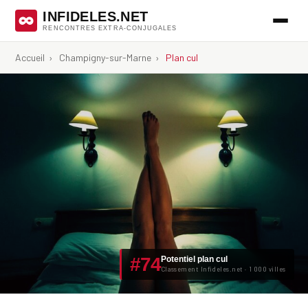
INFIDELES.NET
RENCONTRES EXTRA-CONJUGALES
Accueil
›
Champigny-sur-Marne
›
Plan cul
#74
Potentiel plan cul
Classement Infideles.net · 1 000 villes