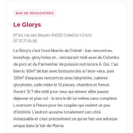
BAR DE RENCONTRES
Le Glorys
97 bis rue des Bleuets 94000 Créteil
(à 4.3 km)
07 75 77 94 88
Le Glory's c'est l'ovni libertin de Créteil - bar rencontres,
loveshop, glory holes et... restaurant midi avec du Colombo
de porc et du Parmentier de poisson nutriscore A. Oui, t'as
bien lu. 60m² de bar avec boissons bio à l'aloe-vera, puis
120m² d'espaces rencontres avec labyrinthe, cabines
gloryholes, salle vidéo bi 12 places, chambre et fumoir.
Ouvert 7j/7 dès midi pour ceux qui aiment allier pause
déjeuner et plan cul - le site le dit lui-même sans complexe.
Loveroom à l'heure pour les couples qui veulent un peu
d'intimité. L'endroit assume totalement son côté
inclassable et c'est précisément ce qui en fait une adresse
unique dans le Val-de-Marne.