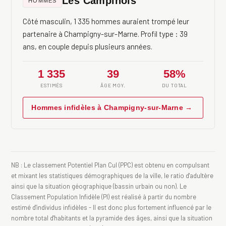
Les Campinois
HOMMES
Côté masculin, 1 335 hommes auraient trompé leur
partenaire à Champigny-sur-Marne. Profil type : 39
ans, en couple depuis plusieurs années.
1 335
39
58%
ESTIMÉS
ÂGE MOY.
DU TOTAL
Hommes infidèles à Champigny-sur-Marne →
NB : Le classement Potentiel Plan Cul (PPC) est obtenu en compulsant
et mixant les statistiques démographiques de la ville, le ratio d'adultère
ainsi que la situation géographique (bassin urbain ou non). Le
Classement Population Infidèle (PI) est réalisé à partir du nombre
estimé d'individus infidèles - Il est donc plus fortement influencé par le
nombre total d'habitants et la pyramide des âges, ainsi que la situation