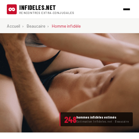
INFIDELES.NET
RENCONTRES EXTRA-CONJUGALES
Accueil
›
Beaucaire
›
Homme infidèle
248
hommes infidèles estimés
Estimation Infideles.net · Beaucaire