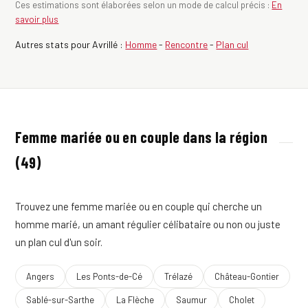
Ces estimations sont élaborées selon un mode de calcul précis :
En
savoir plus
Autres stats pour Avrillé :
Homme
-
Rencontre
-
Plan cul
Femme mariée ou en couple dans la région
(49)
Trouvez une femme mariée ou en couple qui cherche un
homme marié, un amant régulier célibataire ou non ou juste
un plan cul d'un soir.
Angers
Les Ponts-de-Cé
Trélazé
Château-Gontier
Sablé-sur-Sarthe
La Flèche
Saumur
Cholet