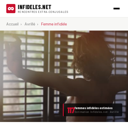
INFIDELES.NET
RENCONTRES EXTRA-CONJUGALES
Accueil
›
Avrillé
›
Femme infidèle
117
femmes infidèles estimées
Estimation Infideles.net · Avrillé