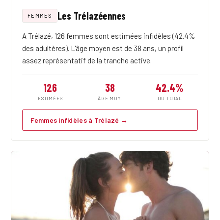
Les Trélazéennes
FEMMES
A Trélazé, 126 femmes sont estimées infidèles (42.4%
des adultères). L'âge moyen est de 38 ans, un profil
assez représentatif de la tranche active.
126
38
42.4%
ESTIMÉES
ÂGE MOY.
DU TOTAL
Femmes infidèles à Trélazé →