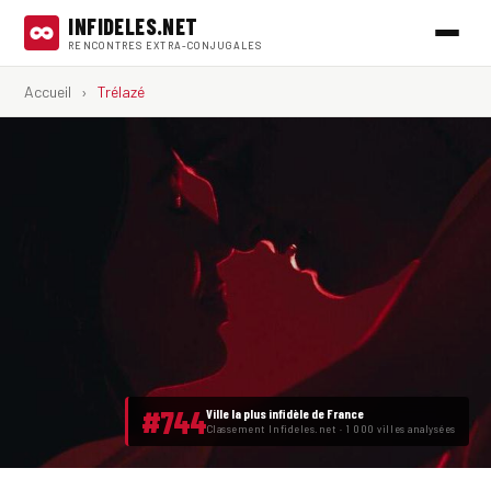
INFIDELES.NET
RENCONTRES EXTRA-CONJUGALES
Accueil
›
Trélazé
#744
Ville la plus infidèle de France
Classement Infideles.net · 1 000 villes analysées