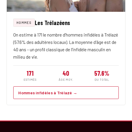
Les Trélazéens
HOMMES
On estime à 171 le nombre d'hommes infidèles à Trélazé
(57.6% des adultères locaux). La moyenne d'âge est de
40 ans - un profil classique de l'infidèle masculin en
milieu de vie.
171
40
57.6%
ESTIMÉS
ÂGE MOY.
DU TOTAL
Hommes infidèles à Trélazé →